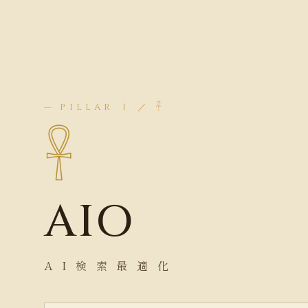
— PILLAR Ⅰ ／ 𓋹
𓋹
AIO
A I 検 索 最 適 化