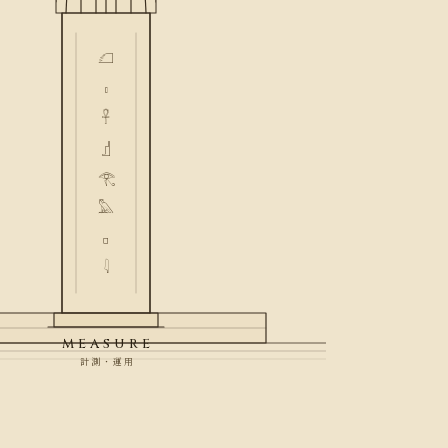
𓆎
𓏤
𓋹
𓊨
𓂀
𓅓
𓊪
𓇋
MEASURE
計測・運用