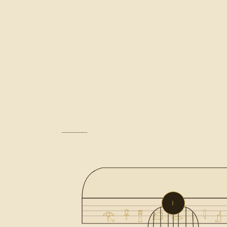
Ⅰ
𓂀 𓋹 𓊽 𓆎 𓂋 𓏤 𓇋 