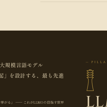
— PILLA
など、大規模言語モデル
𓊽
起」を設計する、最も先進
L
挙がる」 ── これがLLMOの目指す世界