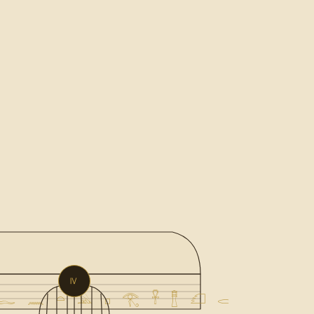
Ⅳ
 𓆑 𓈖 𓏏 𓅓 𓊪 𓂀 𓋹 𓊽 𓆎 𓂋 𓏤