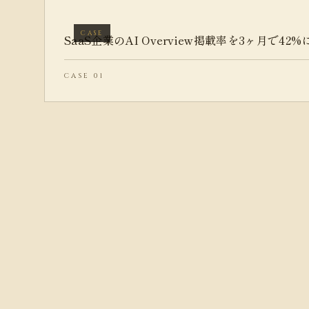
CASE
SaaS企業のAI Overview掲載率を3ヶ月で42%
CASE 01