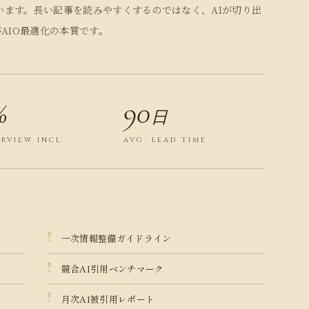
います。長い記事を読みやすくするのではなく、AIが切り出
AIO最適化の本質です。
%
90
日
ERVIEW INCL.
AVG. LEAD TIME
一次情報整備ガイドライン
競合AI引用ベンチマーク
月次AI被引用レポート