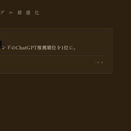
 デ ル 最 適 化
ランドのChatGPT推薦順位を1位に。
2
×3.4