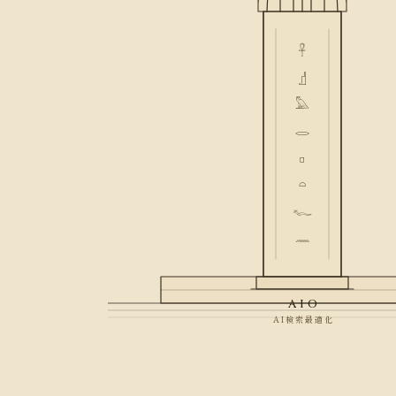
𓋹
𓊨
𓅓
𓂋
𓊪
𓏏
𓆑
𓈖
AIO
AI検索最適化