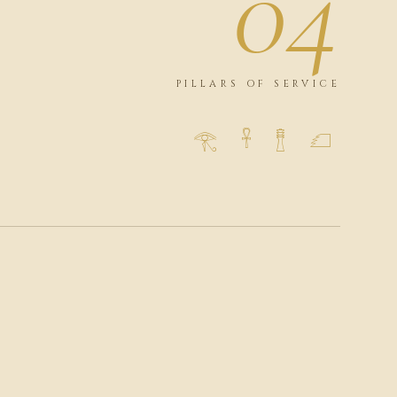
04
PILLARS OF SERVICE
𓂀 𓋹 𓊽 𓆎