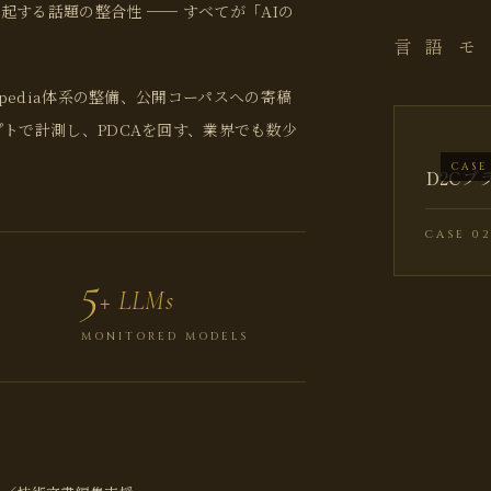
する話題の整合性 ── すべてが「AIの
言 語 モ
pedia体系の整備、公開コーパスへの寄稿
トで計測し、PDCAを回す、業界でも数少
CASE
D2Cブ
CASE 0
5
+ LLMs
MONITORED MODELS