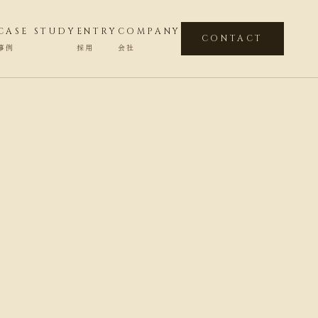
CASE STUDY
ENTRY
COMPANY
CONTACT
事例
採用
会社