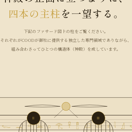
四本の主柱
を一望する。
下記のファサード図上の柱をご覧ください。
それぞれがCOODが御社に提供する独立した専門領域でありながら、
組み合わさってひとつの構造体（神殿）を成しています。
Ⅱ
Ⅲ
 𓆑 𓈖 𓏏 𓅓 𓊪 𓂀 𓋹 𓊽 𓆎 𓂋 𓏤 𓇋 𓊨