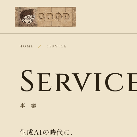
HOME
／
SERVICE
Servic
事 業
生成AIの時代に、