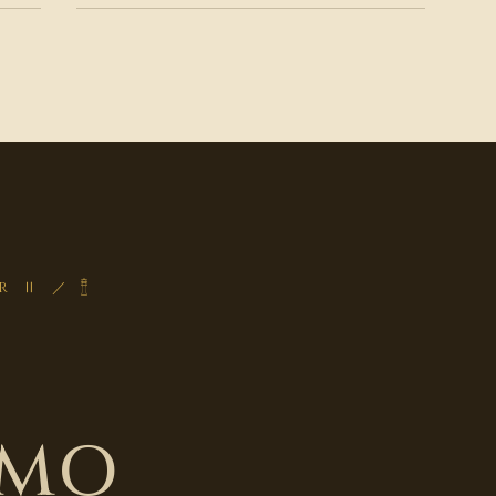
R Ⅱ ／ 𓊽
LMO