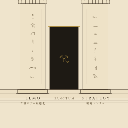
𓊽
𓆑
𓂀
𓈖
𓆎
𓏏
𓇋
𓂋
𓏤
𓊽
𓂀
𓅱
𓋹
𓂧
𓊨
𓆑
𓅓
LLMO
STRATEGY
SANCTUM
言語モデル最適化
戦略コンサル